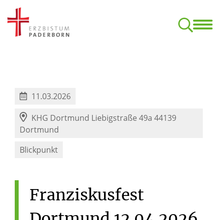
Start
Termine
Klan
Aufbaukurs Orgel (nach dem C-Examen)
Kirchliche Komposition – ONLINE
Formulare, Ordnungen, Datens
11.03.2026
KHG Dortmund Liebigstraße 49a 44139
Dortmund
Blickpunkt
Franziskusfest
Dortmund
12.04.2026