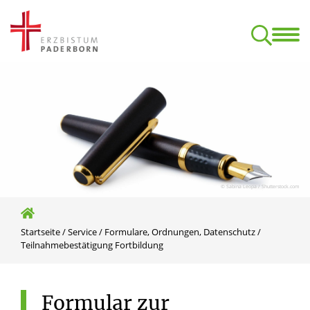
Start
Termine
Klan
Aufbaukurs Orgel (nach dem C-Examen)
Kirchliche Komposition – ONLINE
Formulare, Ordnungen, Datens
© Sabina Leopa / Shutterstock.com
Startseite
/
Service
/
Formulare, Ordnungen, Datenschutz
/
Teilnahmebestätigung Fortbildung
Formular
zur