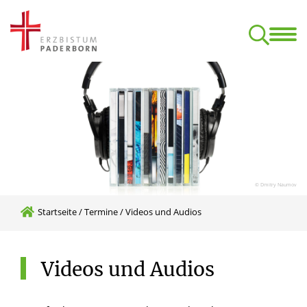
Start
Termine
Klan
Aufbaukurs Orgel (nach dem C-Examen)
Kirchliche Komposition – ONLINE
Formulare, Ordnungen, Datens
© Dmitry Naumov
Startseite
/
Termine
/
Videos und Audios
Videos
und
Audios