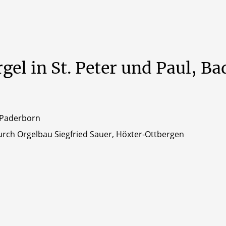
rgel
in
St.
Peter
und
Paul,
Ba
, Paderborn
rch Orgelbau Siegfried Sauer, Höxter-Ottbergen