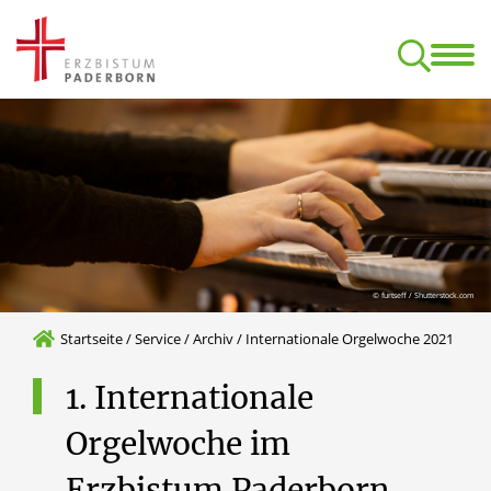
Start
Termine
Klan
Aufbaukurs Orgel (nach dem C-Examen)
Kirchliche Komposition – ONLINE
Formulare, Ordnungen, Datens
© furtseff / Shutterstock.com
Startseite
/
Service
/
Archiv
/
Internationale Orgelwoche 2021
1.
Internationale
Orgelwoche
im
Erzbistum
Paderborn