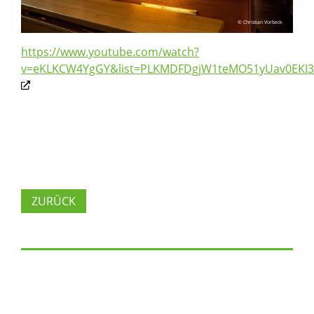
© Christian Vorbeck
https://www.youtube.com/watch?
v=eKLKCW4YgGY&list=PLKMDFDgjW1teMO51yUav0EKI3
ZURÜCK