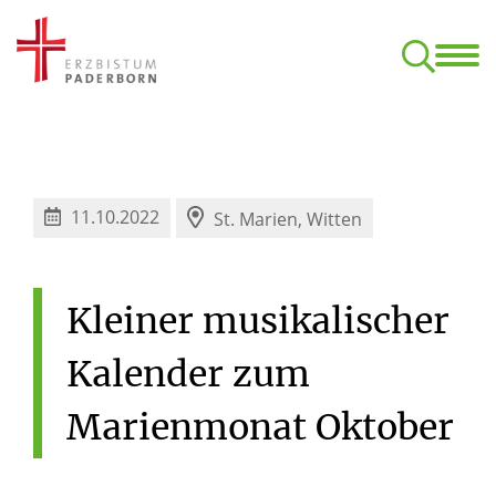
Start
Termine
Klan
Aufbaukurs Orgel (nach dem C-Examen)
Kirchliche Komposition – ONLINE
Formulare, Ordnungen, Datens
11.10.2022
St. Marien, Witten
Kleiner
musikalischer
Kalender
zum
Marienmonat
Oktober