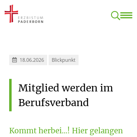
Start
Termine
Klan
Aufbaukurs Orgel (nach dem C-Examen)
Kirchliche Komposition – ONLINE
Formulare, Ordnungen, Datens
18.06.2026
Blickpunkt
Mitglied
werden
im
Berufsverband
Kommt herbei...! Hier gelangen