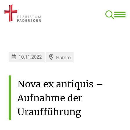
Start
Termine
Klan
Aufbaukurs Orgel (nach dem C-Examen)
Kirchliche Komposition – ONLINE
Formulare, Ordnungen, Datens
10.11.2022
Hamm
Nova
ex
antiquis
–
Aufnahme
der
Uraufführung