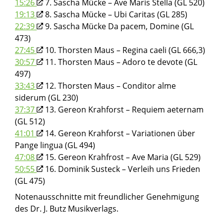
15:26
7. Sascha Mücke – Ave Maris Stella (GL 520)
19:13
8. Sascha Mücke – Ubi Caritas (GL 285)
22:39
9. Sascha Mücke Da pacem, Domine (GL
473)
27:45
10. Thorsten Maus – Regina caeli (GL 666,3)
30:57
11. Thorsten Maus – Adoro te devote (GL
497)
33:43
12. Thorsten Maus – Conditor alme
siderum (GL 230)
37:37
13. Gereon Krahforst – Requiem aeternam
(GL 512)
41:01
14. Gereon Krahforst – Variationen über
Pange lingua (GL 494)
47:08
15. Gereon Krahfrost – Ave Maria (GL 529)
50:55
16. Dominik Susteck – Verleih uns Frieden
(GL 475)
Notenausschnitte mit freundlicher Genehmigung
des Dr. J. Butz Musikverlags.