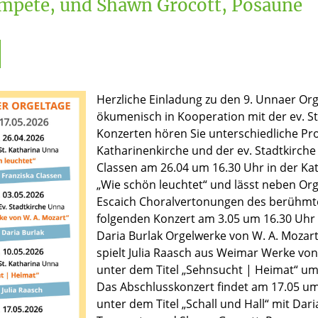
ompete, und Shawn Grocott, Posaune
Herzliche Einladung zu den 9. Unnaer Org
ökumenisch in Kooperation mit der ev. Sta
Konzerten hören Sie unterschiedliche P
Katharinenkirche und der ev. Stadtkirche
Classen am 26.04 um 16.30 Uhr in der Ka
„Wie schön leuchtet“ und lässt neben Or
Escaich Choralvertonungen des berühmte
folgenden Konzert am 3.05 um 16.30 Uhr i
Daria Burlak Orgelwerke von W. A. Mozart
spielt Julia Raasch aus Weimar Werke 
unter dem Titel „Sehnsucht | Heimat“ um 
Das Abschlusskonzert findet am 17.05 um 
unter dem Titel „Schall und Hall“ mit Dari