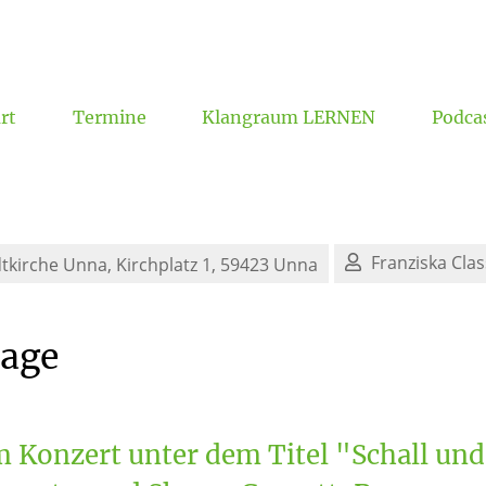
rt
Termine
Klangraum LERNEN
Podca
Formulare, Ordnungen, Datenschutz
Franziska Cla
dtkirche Unna,
Kirchplatz 1, 59423 Unna
tage
 Konzert unter dem Titel "Schall und 