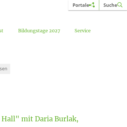
Portale
Suche
st
Bildungstage 2027
Service
Aufbaukurs Orgel (nach dem C-Examen)
Kirchliche Komposition – ONLINE
Kirchenmusikalische Mitteilungen
Orgeln im Erzbistum Paderborn
ssen
Hall" mit Daria Burlak,