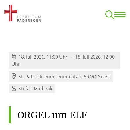
Start
Termine
Klan
Aufbaukurs Orgel (nach dem C-Examen)
Kirchliche Komposition – ONLINE
Formulare, Ordnungen, Datens
18. Juli 2026, 11:00 Uhr
18. Juli 2026, 12:00
Uhr
St. Patrokli-Dom,
Domplatz 2, 59494 Soest
Stefan Madrzak
ORGEL
um
ELF