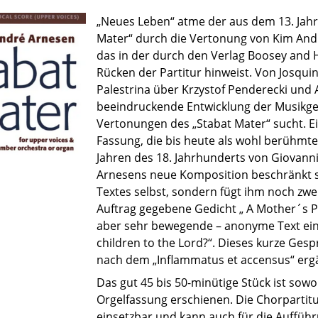
„Neues Leben“ atme der aus dem 13. Ja
Mater“ durch die Vertonung von Kim André
das in der durch den Verlag Boosey and 
Rücken der Partitur hinweist. Von Josqui
Palestrina über Krzystof Penderecki und A
beeindruckende Entwicklung der Musikg
Vertonungen des „Stabat Mater“ sucht. 
Fassung, die bis heute als wohl berühmtes
Jahren des 18. Jahrhunderts von Giovanni
Arnesens neue Komposition beschränkt si
Textes selbst, sondern fügt ihm noch zwei
Auftrag gegebene Gedicht „ A Mother´s Pr
aber sehr bewegende – anonyme Text ein
children to the Lord?“. Dieses kurze Gesp
nach dem „Inflammatus et accensus“ erg
Das gut 45 bis 50-minütige Stück ist sowo
Orgelfassung erschienen. Die Chorpartitur
einsetzbar und kann auch für die Auffüh