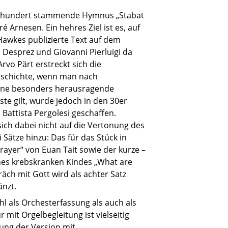
hrhundert stammende Hymnus „Stabat
 Arnesen. Ein hehres Ziel ist es, auf
Hawkes publizierte Text auf dem
n Desprez und Giovanni Pierluigi da
rvo Pärt erstreckt sich die
eschichte, wenn man nach
Eine besonders herausragende
te gilt, wurde jedoch in den 30er
 Battista Pergolesi geschaffen.
ch dabei nicht auf die Vertonung des
 Sätze hinzu: Das für das Stück in
ayer“ von Euan Tait sowie der kurze –
es krebskranken Kindes „What are
räch mit Gott wird als achter Satz
änzt.
hl als Orchesterfassung als auch als
 mit Orgelbegleitung ist vielseitig
rung der Version mit