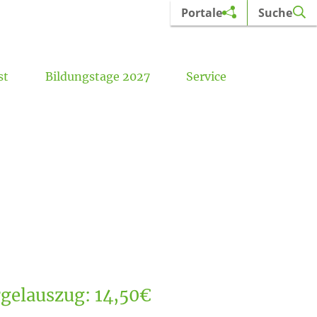
Portale
Suche
st
Bildungstage 2027
Service
Aufbaukurs Orgel (nach dem C-Examen)
Kirchliche Komposition – ONLINE
Kirchenmusikalische Mitteilungen
Orgeln im Erzbistum Paderborn
gelauszug: 14,50€